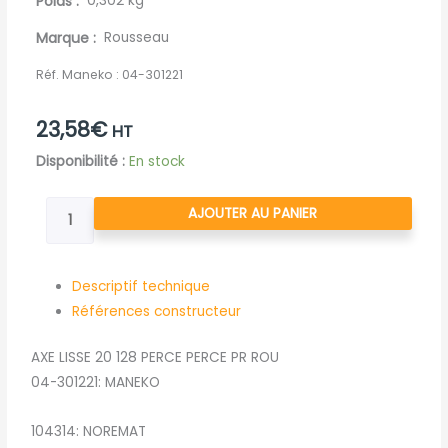
Poids
0,302 kg
Marque
Rousseau
Réf. Maneko :
04-301221
23,58
€
HT
quantité
Disponibilité :
En stock
de
AXE
AJOUTER AU PANIER
LISSE
20
128
Descriptif technique
PERCE
Références constructeur
PERCE
AXE LISSE 20 128 PERCE PERCE PR ROU
PR
04-301221: MANEKO
ROU
104314: NOREMAT