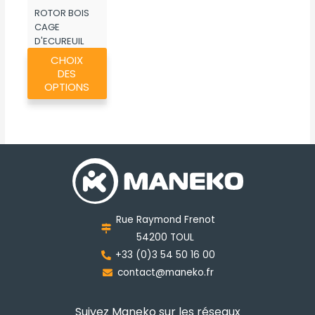
ROTOR BOIS
CAGE
D'ECUREUIL
Ce
ROUSSEAU
CHOIX
produit
DES
a
OPTIONS
plusieurs
variations.
Les
options
peuvent
être
choisies
Rue Raymond Frenot
sur
54200 TOUL
la
+33 (0)3 54 50 16 00
page
contact@maneko.fr
du
produit
Suivez Maneko sur les réseaux