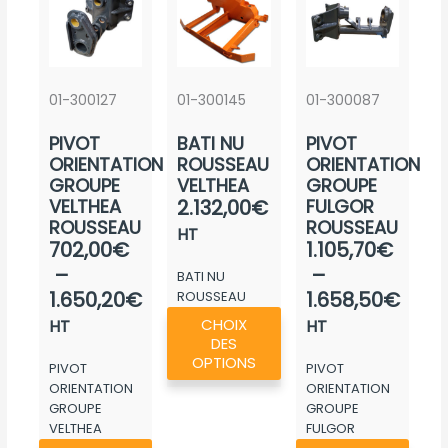
01-300127
01-300145
01-300087
PIVOT
BATI NU
PIVOT
ORIENTATION
ROUSSEAU
ORIENTATION
GROUPE
VELTHEA
GROUPE
VELTHEA
2.132,00
€
FULGOR
ROUSSEAU
ROUSSEAU
HT
Plage
Plage
702,00
€
1.105,70
€
de
de
–
–
BATI NU
prix :
prix :
1.650,20
€
1.658,50
€
ROUSSEAU
Ce
VELTHEA
702,00€
1.105,70€
CHOIX
HT
HT
produit
DES
à
à
a
OPTIONS
PIVOT
PIVOT
1.650,20€
1.658,50€
plusieurs
ORIENTATION
ORIENTATION
GROUPE
GROUPE
variations.
VELTHEA
FULGOR
Les
Ce
Ce