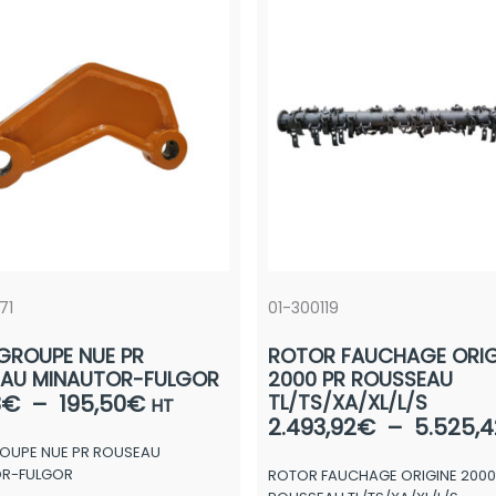
71
01-300119
 GROUPE NUE PR
ROTOR FAUCHAGE ORIG
AU MINAUTOR-FULGOR
2000 PR ROUSSEAU
Plage
8
€
–
195,50
€
TL/TS/XA/XL/L/S
HT
2.493,92
€
–
5.525,4
de
GROUPE NUE PR ROUSEAU
prix :
OR-FULGOR
ROTOR FAUCHAGE ORIGINE 2000
123,28€