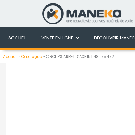
Aller
au
ACCUEIL
VENTE EN 
contenu
ACCUEIL
VENTE EN LIGNE
DÉCOUVRIR MANE
Accueil
»
Catalogue
»
CIRCLIPS ARRET D’AXE INT 48 1.75 472