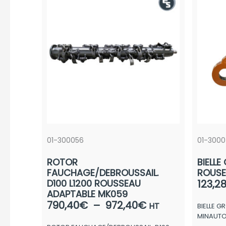
01-300056
01-3000
ROTOR
BIELLE
FAUCHAGE/DEBROUSSAIL.
ROUSE
D100 L1200 ROUSSEAU
123,2
ADAPTABLE MK059
Plage
790,40
€
–
972,40
€
HT
BIELLE 
de
MINAUT