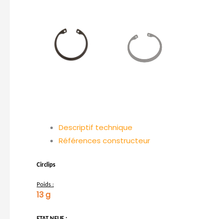
Descriptif technique
Références constructeur
Circlips
Poids :
13 g
ETAT NEUF :