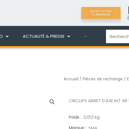
SUIVEZ VOTRE
COMMANDE
LIGNE
DÉCOUVRIR MANEKO
ACTUALITÉ & PRES
Recherche
KO
ACTUALITÉ & PRESSE
···
Accueil
/
Pièces de rechange
/
CIRCLIPS ARRET D’AXE INT 48 
0,013 kg
Poids
Marque
SMA