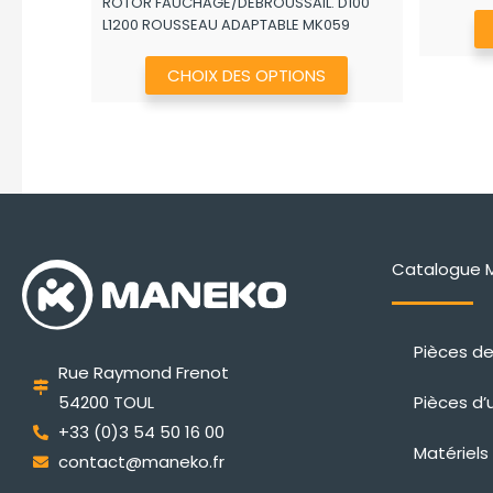
ROTOR FAUCHAGE/DEBROUSSAIL. D100
prix :
L1200 ROUSSEAU ADAPTABLE MK059
790,40€
à
Ce
CHOIX DES OPTIONS
972,40€
produit
a
plusieurs
variations.
Les
options
peuvent
Catalogue 
être
choisies
Pièces d
sur
Rue Raymond Frenot
la
Pièces d’
54200 TOUL
page
+33 (0)3 54 50 16 00
du
Matériels
contact@maneko.fr
produit