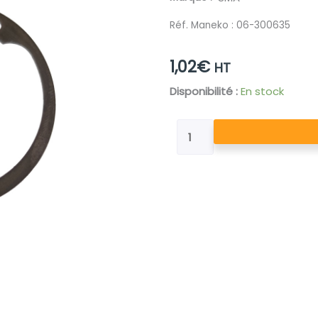
Réf. Maneko :
06-300635
1,02
€
HT
quantité
Disponibilité :
En stock
de
CIRCLIPS
ARRET
D'AXE
INT
48
1.75
472