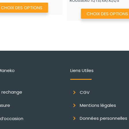
ROUSSEAU TL/TS/XA/XL/L/S
à
Ce
CHOIX DES OPTIONS
195,50€
produit
CHOIX DES OPTIONS
a
plusieurs
variations.
Les
options
peuvent
être
Maneko
Liens Utiles
choisies
sur
la
e rechange
CGV
page
du
usure
Mentions légales
produit
Données personnelles
 d’occasion