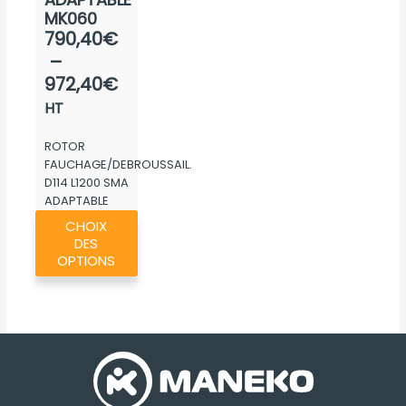
MK060
Plage
790,40
€
de
–
prix :
972,40
€
790,40€
HT
à
ROTOR
972,40€
FAUCHAGE/DEBROUSSAIL.
D114 L1200 SMA
ADAPTABLE
Ce
MK060
CHOIX
produit
DES
a
OPTIONS
plusieurs
variations.
Les
options
peuvent
être