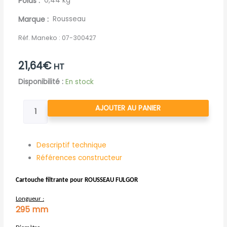
Poids
0,44 kg
Marque
Rousseau
Réf. Maneko :
07-300427
21,64
€
HT
quantité
Disponibilité :
En stock
de
CARTOUCHE
AJOUTER AU PANIER
FILTRANTE
AIR
ROUSSEAU
Descriptif technique
Références constructeur
Cartouche filtrante pour ROUSSEAU FULGOR
Longueur :
295 mm