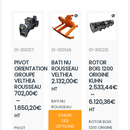
01-300127
01-300145
01-300231
PIVOT
BATI NU
ROTOR
ORIENTATION
ROUSSEAU
BOIS 1200
GROUPE
VELTHEA
ORIGINE
VELTHEA
2.132,00
€
KUHN
Plag
ROUSSEAU
2.533,44
€
HT
Plage
702,00
€
de
–
de
–
prix :
6.120,36
€
BATI NU
prix :
1.650,20
€
ROUSSEAU
2.53
HT
Ce
VELTHEA
702,00€
CHOIX
à
HT
produit
DES
à
ROTOR BOIS
6.120
a
OPTIONS
1200 ORIGINE
PIVOT
1.650,20€