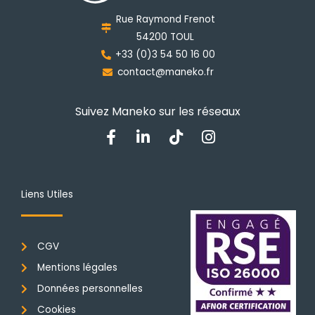
choisies
Rue Raymond Frenot
sur
54200 TOUL
la
+33 (0)3 54 50 16 00
page
contact@maneko.fr
du
produit
Suivez Maneko sur les réseaux
F
L
T
I
a
i
i
n
c
n
k
s
e
k
t
t
b
e
o
a
Liens Utiles
o
d
k
g
o
i
r
k
n
a
CGV
-
-
m
f
i
Mentions légales
n
Données personnelles
Cookies