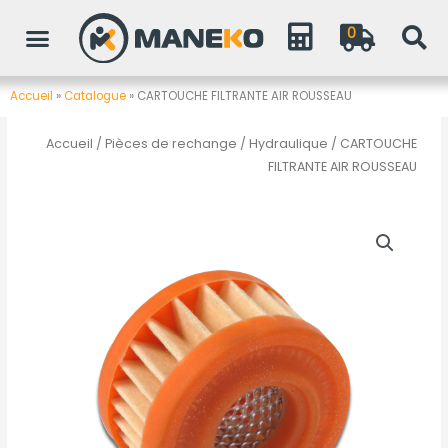
Aller
0
au
contenu
Accueil
»
Catalogue
»
CARTOUCHE FILTRANTE AIR ROUSSEAU
Accueil
/
Pièces de rechange
/
Hydraulique
/ CARTOUCHE
FILTRANTE AIR ROUSSEAU