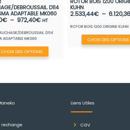
R
ROTOR BOIS 1200 ORIGI
AGE/DEBROUSSAIL. D114
KUHN
 SMA ADAPTABLE MK060
2.533,44
€
–
6.120,3
Plage
0
€
–
972,40
€
HT
de
ROTOR BOIS 1200 ORIGINE KUHN
AUCHAGE/DEBROUSSAIL. D114
prix :
MA ADAPTABLE MK060
CHOIX DES OPTIONS
790,40€
à
Ce
CHOIX DES OPTIONS
972,40€
produit
a
plusieurs
variations.
Les
options
peuvent
Maneko
Liens Utiles
être
choisies
e rechange
CGV
sur