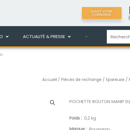
SUIVEZ VOTRE
COMMANDE
LIGNE
DÉCOUVRIR MANEKO
ACTUALITÉ & PRES
Recherche
KO
ACTUALITÉ & PRESSE
···
OU
Accueil
/
Pièces de rechange
/
Epareuse / 
POCHETTE BOUTON MANIP ELE
0,2 kg
Poids
Marque
Rousseau