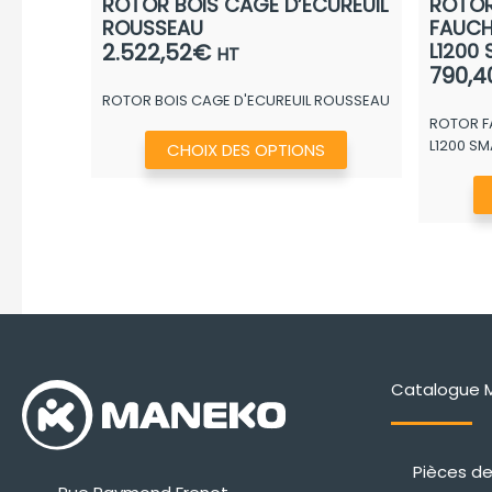
ROTOR BOIS CAGE D’ECUREUIL
ROTO
ROUSSEAU
FAUCH
2.522,52
€
L1200
HT
790,4
ROTOR BOIS CAGE D'ECUREUIL ROUSSEAU
ROTOR F
Ce
L1200 S
CHOIX DES OPTIONS
produit
a
plusieurs
variations.
Les
options
peuvent
être
Catalogue 
choisies
sur
la
Pièces d