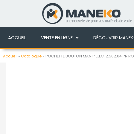
Aller
au
ACCUEIL
VENTE EN 
contenu
ACCUEIL
VENTE EN LIGNE
DÉCOUVRIR MANE
Accueil
»
Catalogue
»
POCHETTE BOUTON MANIP ELEC. 2.562.04 PR R