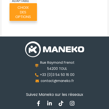
ADAPTABLE
Ce
MK265
CHOIX
produit
DES
a
OPTIONS
plusieurs
variations.
Les
options
peuvent
être
choisies
Rue Raymond Frenot
sur
54200 TOUL
la
+33 (0)3 54 50 16 00
page
contact@maneko.fr
du
produit
Suivez Maneko sur les réseaux
F
L
T
I
a
i
i
n