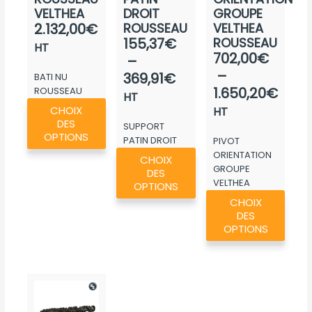
VELTHEA
DROIT
GROUPE
2.132,00
€
ROUSSEAU
VELTHEA
Plage
155,37
€
ROUSSEAU
HT
Plag
702,00
€
de
–
de
–
prix :
369,91
€
BATI NU
prix :
1.650,20
€
ROUSSEAU
155,37€
HT
Ce
VELTHEA
702,
CHOIX
à
HT
produit
DES
à
SUPPORT
369,91€
a
OPTIONS
PATIN DROIT
PIVOT
1.65
Ce
plusieurs
ROUSSEAU
ORIENTATION
CHOIX
produit
GROUPE
variations.
DES
VELTHEA
a
OPTIONS
Les
Ce
ROUSSEAU
CHOIX
plusieurs
options
produ
DES
variations.
peuvent
a
OPTIONS
Les
être
plusie
options
choisies
variat
peuvent
sur
Les
être
la
optio
choisies
page