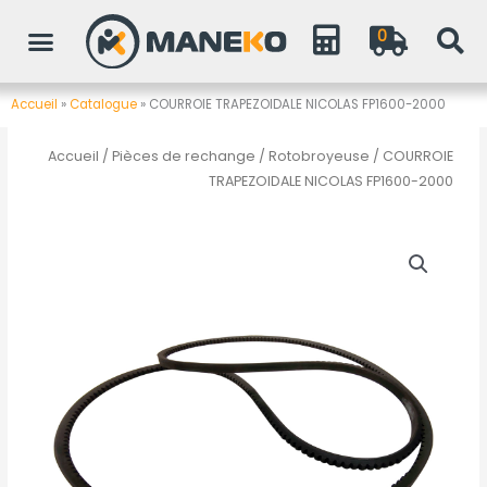
Aller
0
au
contenu
Accueil
»
Catalogue
»
COURROIE TRAPEZOIDALE NICOLAS FP1600-2000
Accueil
/
Pièces de rechange
/
Rotobroyeuse
/ COURROIE
TRAPEZOIDALE NICOLAS FP1600-2000