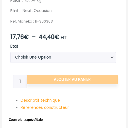
Poids
0,554 kg
Etat
Neuf, Occasion
Réf. Maneko :
11-300363
Plage
17,76
€
–
44,40
€
HT
quantité
de
Etat
de
prix :
COURROIE
TRAPEZOIDALE
17,76€
NICOLAS
à
AJOUTER AU PANIER
FP1600-
2000
44,40€
Descriptif technique
Références constructeur
Courroie trapézoïdale