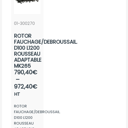
peuv
sur
du
être
la
produit
chois
page
sur
01-300270
du
la
produit
ROTOR
page
FAUCHAGE/DEBROUSSAIL.
du
D100 L1200
produ
ROUSSEAU
ADAPTABLE
MK265
Plage
790,40
€
de
–
prix :
972,40
€
790,40€
HT
à
ROTOR
972,40€
FAUCHAGE/DEBROUSSAIL.
D100 L1200
ROUSSEAU