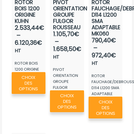
ROTOR
PIVOT
ROTOR
BOIS 1200
ORIENTATION
FAUCHAGE/DEBR
ORIGINE
GROUPE
D114 L1200
KUHN
FULGOR
SMA
Plage
2.533,44
€
ROUSSEAU
ADAPTABLE
Plage
1.105,70
€
MK060
de
–
Plage
790,40
€
de
–
prix :
6.120,36
€
de
–
prix :
1.658,50
€
2.533,44€
HT
prix :
972,40
€
1.105,70€
à
HT
790,4
à
HT
ROTOR BOIS
6.120,36€
à
1200 ORIGINE
PIVOT
1.658,50€
Ce
KUHN
ORIENTATION
ROTOR
972,4
CHOIX
produit
GROUPE
FAUCHAGE/DEBROUSSA
DES
FULGOR
D114 L1200 SMA
a
OPTIONS
Ce
ROUSSEAU
ADAPTABLE
CHOIX
plusieurs
Ce
produit
MK060
DES
CHOIX
variations.
produ
a
OPTIONS
DES
Les
a
OPTIONS
plusieurs
options
plusie
variations.
peuvent
variat
Les
être