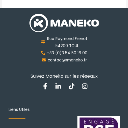
Les
options
peuvent
être
choisies
Rue Raymond Frenot
sur
54200 TOUL
la
+33 (0)3 54 50 16 00
page
contact@maneko.fr
du
produit
Suivez Maneko sur les réseaux
F
L
T
I
a
i
i
n
c
n
k
s
e
k
t
t
b
e
o
a
Liens Utiles
o
d
k
g
o
i
r