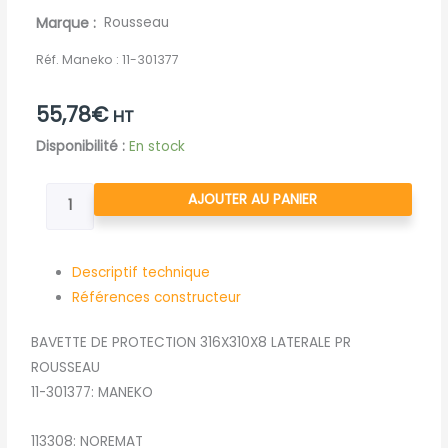
Marque
Rousseau
Réf. Maneko :
11-301377
55,78
€
HT
quantité
Disponibilité :
En stock
de
BAVETTE
AJOUTER AU PANIER
DE
PROTECTION
316X310X8
Descriptif technique
LATERALE
Références constructeur
PR
BAVETTE DE PROTECTION 316X310X8 LATERALE PR
ROUSSEAU
ROUSSEAU
11-301377: MANEKO
113308: NOREMAT